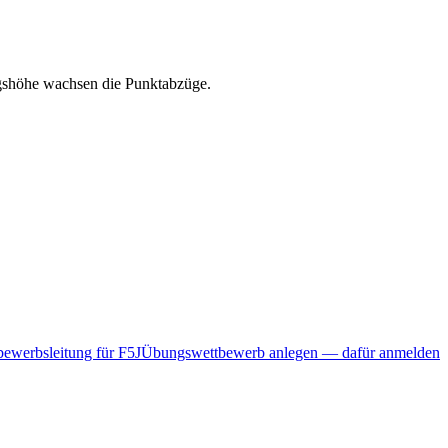
ngshöhe wachsen die Punktabzüge.
ewerbsleitung für F5J
Übungswettbewerb anlegen — dafür anmelden