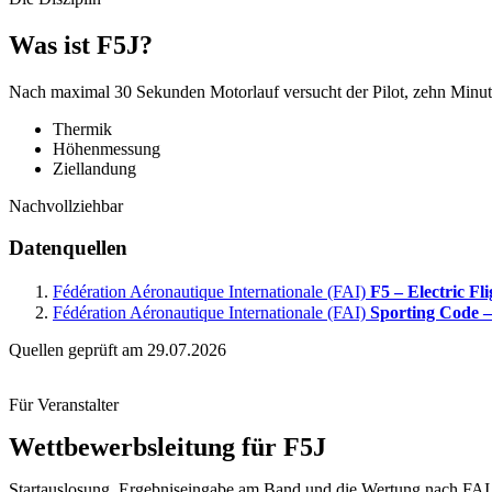
Was ist F5J?
Nach maximal 30 Sekunden Motorlauf versucht der Pilot, zehn Minute
Thermik
Höhenmessung
Ziellandung
Nachvollziehbar
Datenquellen
Fédération Aéronautique Internationale (FAI)
F5 – Electric Fli
Fédération Aéronautique Internationale (FAI)
Sporting Code –
Quellen geprüft am 29.07.2026
Für Veranstalter
Wettbewerbsleitung für F5J
Startauslosung, Ergebniseingabe am Band und die Wertung nach FAI, 