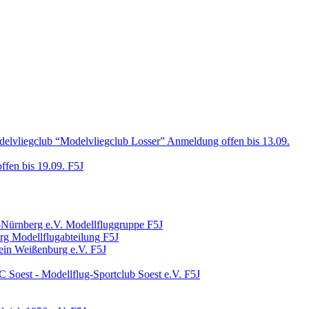
elvliegclub “Modelvliegclub Losser”
Anmeldung offen bis 13.09.
fen bis 19.09.
F5J
n-Nürnberg e.V. Modellfluggruppe
F5J
rg Modellflugabteilung
F5J
ein Weißenburg e.V.
F5J
 Soest - Modellflug-Sportclub Soest e.V.
F5J