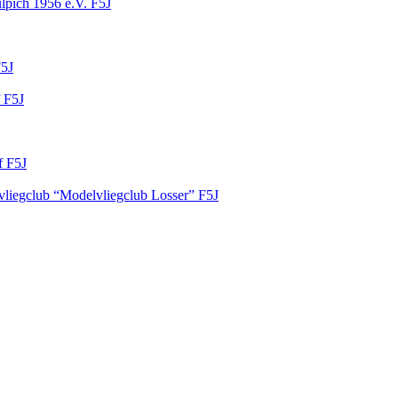
lpich 1956 e.V.
F5J
5J
f
F5J
rf
F5J
liegclub “Modelvliegclub Losser”
F5J