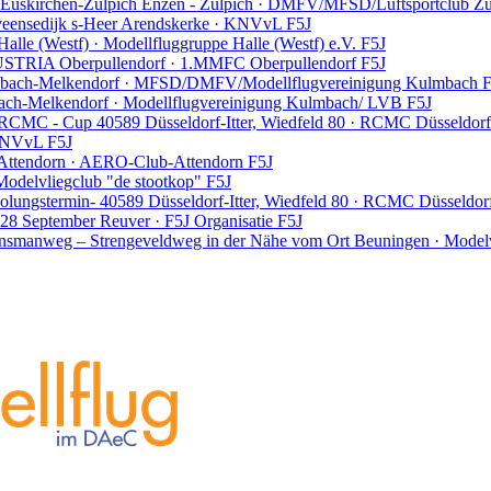
 Euskirchen-Zülpich
Enzen - Zülpich · DMFV/MFSD/Luftsportclub Zü
eensedijk s-Heer Arendskerke · KNVvL
F5J
Halle (Westf) · Modellfluggruppe Halle (Westf) e.V.
F5J
AUSTRIA
Oberpullendorf · 1.MMFC Oberpullendorf
F5J
bach-Melkendorf · MFSD/DMFV/Modellflugvereinigung Kulmbach
F
ch-Melkendorf · Modellflugvereinigung Kulmbach/ LVB
F5J
6 RCMC - Cup
40589 Düsseldorf-Itter, Wiedfeld 80 · RCMC Düsseldor
 KNVvL
F5J
Attendorn · AERO-Club-Attendorn
F5J
odelvliegclub "de stootkop"
F5J
lungstermin-
40589 Düsseldorf-Itter, Wiedfeld 80 · RCMC Düsseldo
 28 September
Reuver · F5J Organisatie
F5J
smanweg – Strengeveldweg in der Nähe vom Ort Beuningen · Modelv