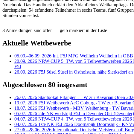
Notebook. Das Handbuch erklärt den Ablauf eines Wettkampftags. D
durchspielen: 54 erfundene Teilnehmer in sechs Teams, fünf Gruppen
Stunden von selbst.
3 Anmeldungen sind offen
— gelb markiert in der Liste
Aktuelle Wettbewerbe
05.09.–06.09.
2026
Int. F5J MFG Weilheim
Weilheim in OBB 
20.09.
2026
NRW-CUP 5. TW. von 5 Teilwettbewerben 2026
F5J
26.09.
2026
F5J Süsel
Süsel in Ostholstein, nähe Sierksdorf 
Abgeschlossen
80 insgesamt
26.07.
2026
Stadtpokal Erlangen - TW zur Bavarian Open 202
19.07.
2026
F5J Wettbewerb AeC Coburg - TW zur Bavarian
18.07.
2026
F5J Wettbewerb - MBV Weißenburg - TW Bavari
05.07.
2026
2de NK wedstrijd F5J in Deventer
Olst (Devente
04.07.
2026
NRW-CUP 4. TW. von 5 Teilwettbewerben 2026
04.07.
2026
1ste NK F5J 2026 Doornspijk
Doornspijk · KN
27.06.–28.06.
2026
Internationale Deutsche Meisterschaft Bur