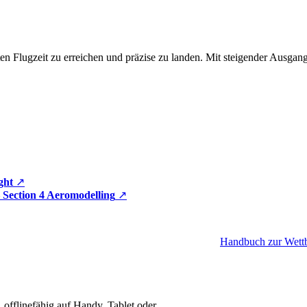
n Flugzeit zu erreichen und präzise zu landen. Mit steigender Ausga
ght
↗
 Section 4 Aeromodelling
↗
Handbuch zur Wettb
offlinefähig auf Handy, Tablet oder