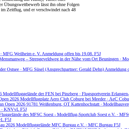
er Übungswettbewerb lässt ihn ohne Folgen
 im Zeitflug, und er verschwindet nach 48
· MFG Weilheim e. V.
Anmeldung offen bis 19.08.
F5J
Mensmanweg – Strengeveldweg in der Nähe vom Ort Beuningen · Mod
an der Ostsee · MFG Süsel (Ansprechpartner: Gerald Dehn)
Anmeldung of
6
Modellfluggelände der FEN bei Pinzberg · Flugsportverein Erlange
 Open 2026
Modellflugplatz Aero Club Coburg bei Meeder · AeC Cobu
an Open 2026
91781 Weißenburg, OT Kattenhochstatt · Modellbauver
r) · KNVvL
F5J
Fluggelände des MFSC Soest - Modellflug-Sportclub Soest e.V. · MFSC
VvL
F5J
gau 2026
Modellfluggelände MFC Burgau e.V. · MFC Burgau
F5J