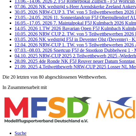
13.06.–14.06.
2026
2. F5J Römerpokal Zülpich - F5J Worlcup
07.06.
2026
NK wedstrijd s-Heer Arendskerke Zeeland
Ankerv
30.05.
2026
NRW-CUP 3. TW. von 5 Teilwettbewerben 2026
23.05.–24.05.
2026
11. Sonnenlandcup F5J Oberpullendorf 
16.05.–17.05.
2026
7. Maintalpokal F5J Kulmbach 2026
Kulm
14.05.
2026
1.TW 2026 Bavarian Open F5J Kulmbach
Kulmba
10.05.
2026
NRW CUP 2. TW. von 5 Teilwettbewerben 202
03.05.
2026
NK wedstrijd F5J in Deventer
Olst (Deventer) ·
12.04.
2026
NRW-CUP 1. TW. von 5 Teilwettbewerben 2026
07.03.–08.03.
2026
Snertcup F5J de Stootkop
Dubbelweg 1 · M
04.10.
2025
NRW-CUP 2025 2.Teilwettbewerb 2025 -Wiederho
28.09.
2025
4de Ronde NK F5J Reuver neuer Datum Sonntag
21.09.
2025
4.Teilwettbewerb NRW-CUP 2025 Losser NL
Men
Die 20 letzten von 80 abgeschlossenen Wettbewerben.
In Zusammenarbeit mit
Suche