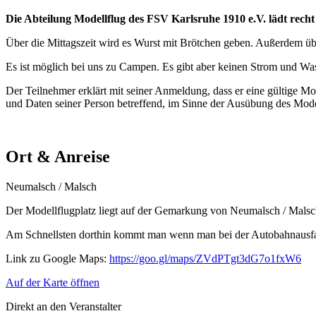
Die Abteilung Modellflug des FSV Karlsruhe 1910 e.V. lädt recht
Über die Mittagszeit wird es Wurst mit Brötchen geben. Außerdem ü
Es ist möglich bei uns zu Campen. Es gibt aber keinen Strom und Was
Der Teilnehmer erklärt mit seiner Anmeldung, dass er eine gültige M
und Daten seiner Person betreffend, im Sinne der Ausübung des Model
Ort & Anreise
Neumalsch / Malsch
Der Modellflugplatz liegt auf der Gemarkung von Neumalsch / Mals
Am Schnellsten dorthin kommt man wenn man bei der Autobahnausfahrt
Link zu Google Maps:
https://goo.gl/maps/ZVdPTgt3dG7o1fxW6
Auf der Karte öffnen
Direkt an den Veranstalter